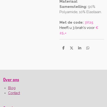
Materiaal
Samenstelling:
90%
Polyamide, 10% Elastaan.
Met de code:
3V25
Heeft u 3 brah's voor
€
25,=
D
D
S
D
e
e
h
e
l
e
a
l
e
l
r
e
n
e
n
Over ons
Blog
Contact