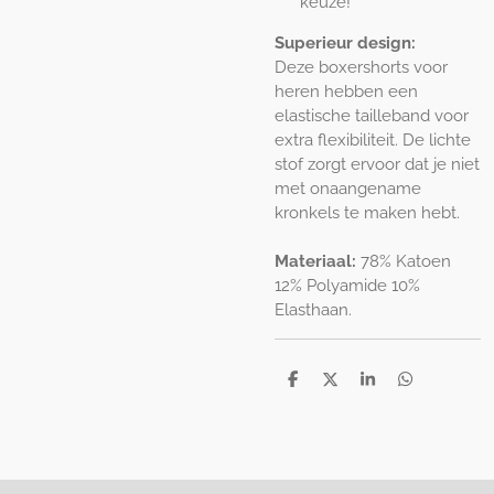
keuze!
Superieur design:
Deze boxershorts voor
heren hebben een
elastische tailleband voor
extra flexibiliteit. De lichte
stof zorgt ervoor dat je niet
met onaangename
kronkels te maken hebt.
Materiaal:
78% Katoen
12% Polyamide 10%
Elasthaan.
D
D
S
D
e
e
h
e
l
e
a
l
e
l
r
e
n
e
n